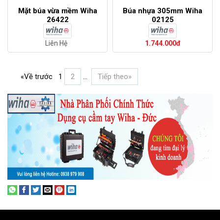
Mặt búa vừa mềm Wiha
Búa nhựa 305mm Wiha
26422
02125
Liên Hệ
1.744.000đ
«Về trước
1
2
...
Tiếp theo»