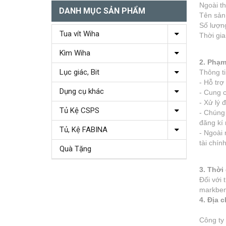
Ngoài th
DANH MỤC SẢN PHẨM
Tên sả
Số lượ
Tua vít Wiha
Thời gi
Kìm Wiha
2. Phạm
Lục giác, Bit
Thông ti
- Hỗ tr
Dụng cụ khác
- Cung c
- Xử lý 
Tủ Kệ CSPS
- Chúng 
đăng kí 
Tủ, Kệ FABINA
- Ngoài 
tài chín
Quà Tặng
3. Thời 
Đối với 
markbe
4. Địa 
Công ty