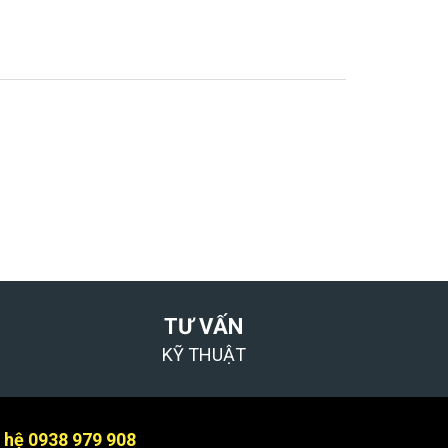
TƯ VẤN
KỸ THUẬT
n hệ 0938 979 908