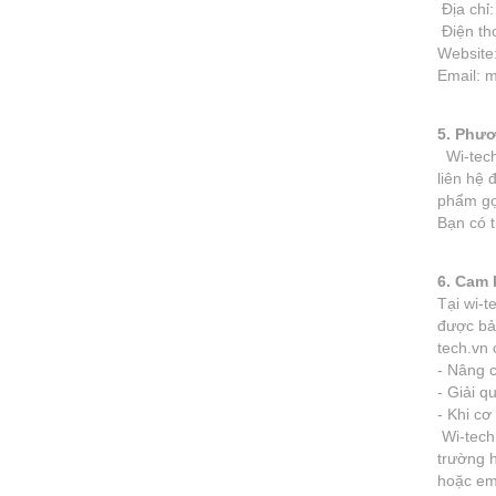
Địa chỉ
Điện th
Website
Email:
5. Phươ
Wi-tech.
liên hệ 
phẩm gọ
Bạn có t
6. Cam 
Tại wi-t
được bả
tech.vn 
- Nâng 
- Giải q
- Khi cơ
Wi-tech 
trường h
hoặc em