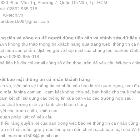
: 833 Phan Văn Trị, Phường 7, Quận Gò Vấp, Tp. HCM
oại: 02862 955 018
: wi-tech.vn
 markben1508@gmail.com
ng tiện và công cụ để người dùng tiếp cận và chỉnh sửa dữ liệu
vn không thu thập thông tin khách hàng qua trang web, thông tin cá 
đặt mua sản phẩm, dịch vụ gửi về hộp mail của chúng tôi: markben150
i về 02862 955 018
hể liên hệ địa chỉ email cùng số điện thoại trên để yêu cầu Wi-tech ch
kết bảo mật thông tin cá nhân khách hàng
ech.vn, việc bảo vệ thông tin cá nhân của bạn là rất quan trọng, bạn 
o mật. fabina.com.vn cam kết không chia sẻ, bán hoặc cho thuê thông
cam kết chỉ sử dụng các thông tin của bạn vào các trường hợp sau:
cao chất lượng dịch vụ dành cho khách hàng
uyết các tranh chấp, khiếu nại
 quan pháp luật có yêu cầu.
hiểu rằng quyền lợi của bạn trong việc bảo vệ thông tin cá nhân cũng 
ợp có thắc mắc, góp ý nào liên quan đến chính sách bảo mật của Wi-te
ail: markben1508@gmail.com