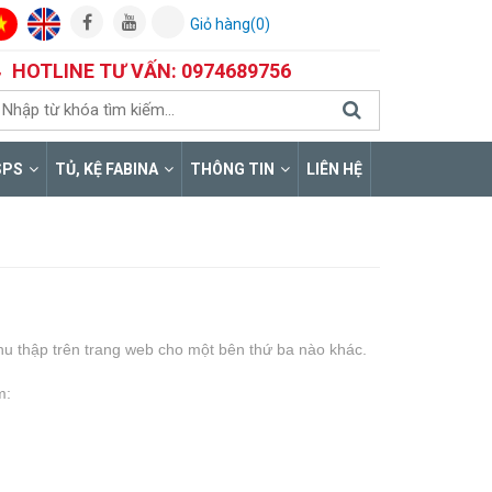
Giỏ hàng(0)
HOTLINE TƯ VẤN: 0974689756
SPS
TỦ, KỆ FABINA
THÔNG TIN
LIÊN HỆ
thu thập trên trang web cho một bên thứ ba nào khác.
m: