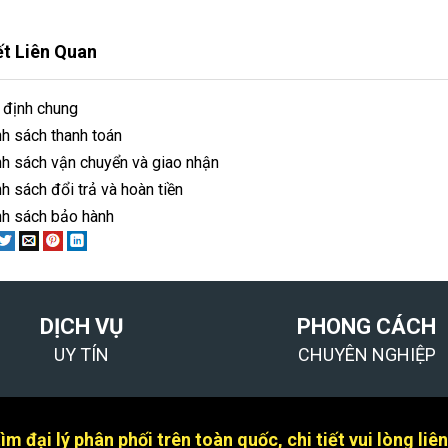
ết Liên Quan
 định chung
nh sách thanh toán
nh sách vận chuyển và giao nhận
h sách đổi trả và hoàn tiền
nh sách bảo hành
DỊCH VỤ
PHONG CÁCH
UY TÍN
CHUYÊN NGHIỆP
m đại lý phân phối trên toàn quốc, chi tiết vui lòng liê