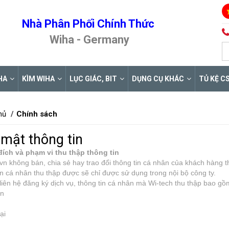
Nhà Phân Phối Chính Thức
Wiha - Germany
HA
KÌM WIHA
LỤC GIÁC, BIT
DỤNG CỤ KHÁC
TỦ KỆ C
hủ
Chính sách
mật thông tin
đích và phạm vi thu thập thông tin
vn không bán, chia sẻ hay trao đổi thông tin cá nhân của khách hàng 
n cá nhân thu thập được sẽ chỉ được sử dụng trong nội bộ công ty.
liên hệ đăng ký dịch vụ, thông tin cá nhân mà Wi-tech thu thập bao gồ
ên
ại