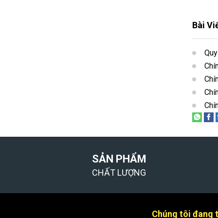
Bài Vi
Quy
Chí
Chí
Chín
Chí
SẢN PHẨM
CHẤT LƯỢNG
Chúng tôi đang tì