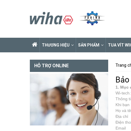
THƯƠNG HIỆU
SẢN PHẨM
TUA VÍT WI
Trang c
HỖ TRỢ ONLINE
Bảo 
1. Mục 
Wi-tech.
Thông ti
Khi bạn 
Họ và t
Địa chỉ
Điện tho
Email