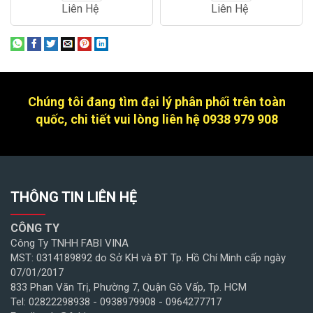
Liên Hệ
Liên Hệ
Chúng tôi đang tìm đại lý phân phối trên toàn
quốc, chi tiết vui lòng liên hệ 0938 979 908
THÔNG TIN LIÊN HỆ
CÔNG TY
Công Ty TNHH FABI VINA
MST: 0314189892 do Sở KH và ĐT Tp. Hồ Chí Minh cấp ngày
07/01/2017
833 Phan Văn Trị, Phường 7, Quận Gò Vấp, Tp. HCM
Tel: 02822298938 - 0938979908 - 0964277717