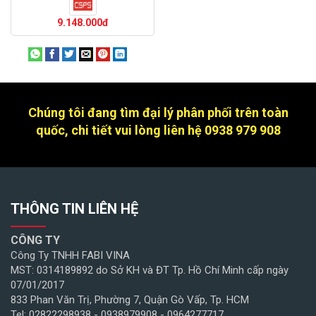
màu trắng
9.148.000đ
Chúng tôi đang tìm đại lý phân phối trên toàn
quốc, chi tiết vui lòng liên hệ 0938 979 908
THÔNG TIN LIÊN HỆ
CÔNG TY
Công Ty TNHH FABI VINA
MST: 0314189892 do Sở KH và ĐT Tp. Hồ Chí Minh cấp ngày
07/01/2017
833 Phan Văn Trị, Phường 7, Quận Gò Vấp, Tp. HCM
Tel: 02822298938 - 0938979908 - 0964277717