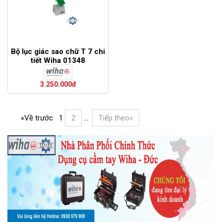
Bộ lục giác sao chữ T 7 chi
tiết Wiha 01348
3.250.000đ
«Về trước
1
2
...
Tiếp theo»