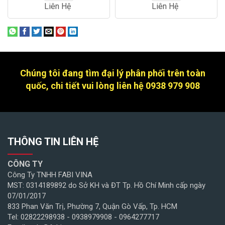
Liên Hệ
Liên Hệ
Chúng tôi đang tìm đại lý phân phối trên toàn
quốc, chi tiết vui lòng liên hệ 0938 979 908
THÔNG TIN LIÊN HỆ
CÔNG TY
Công Ty TNHH FABI VINA
MST: 0314189892 do Sở KH và ĐT Tp. Hồ Chí Minh cấp ngày
07/01/2017
833 Phan Văn Trị, Phường 7, Quận Gò Vấp, Tp. HCM
Tel: 02822298938 - 0938979908 - 0964277717