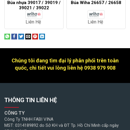
Búa nhựa 39017 / 39019 /
Búa Wiha 26657 / 26658
39021 / 39022
Liên Hệ
Liên Hệ
Chúng tôi đang tìm đại lý phân phối trên toàn
quốc, chi tiết vui lòng liên hệ 0938 979 908
THÔNG TIN LIÊN HỆ
CÔNG TY
Công Ty TNHH FABI VINA
MST: 0314189892 do Sở KH và ĐT Tp. Hồ Chí Minh cấp ngày