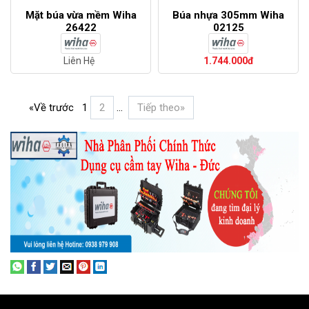
Mặt búa vừa mềm Wiha
Búa nhựa 305mm Wiha
26422
02125
Liên Hệ
1.744.000đ
«Về trước
1
2
...
Tiếp theo»