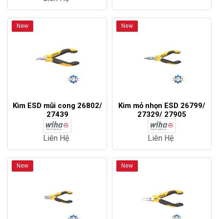
New
New
Kìm ESD mũi cong 26802/
Kìm mỏ nhọn ESD 26799/
27439
27329/ 27905
Liên Hệ
Liên Hệ
New
New