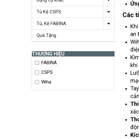
Dụng cụ khác
Ứng
Tủ Kệ CSPS
Các t
Tủ, Kệ FABINA
Khi
an 
Quà Tặng
Wih
điệ
THƯƠNG HIỆU
Kìm
FABINA
khi
Lưỡ
CSPS
mạc
Wiha
Ta
cảm
Thi
xác
Tho
độn
Kíc