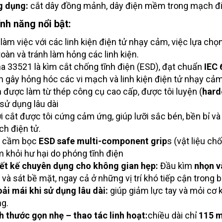
 dụng:
c
ắt dây đồng mảnh, dây điện mềm trong mạch đi
ính năng nổi bật:
 làm việc với các linh kiện điện tử nhạy cảm, việc lựa ch
toàn và tránh làm hỏng các linh kiện.
a 33521 là kìm cắt chống tĩnh điện (ESD), đạt chuẩn
IEC 
n gây hỏng hóc các vi mạch và linh kiện điện tử nhạy cảm
 được làm từ thép công cụ cao cấp, được tôi luyện (
hard
 sử dụng lâu dài
i cắt được tôi cứng cảm ứng, giúp lưỡi sắc bén, bền bỉ v
h điện tử.
y cầm bọc
ESD safe multi-component grip
s (vật liệu ch
 khỏi hư hại do phóng tĩnh điện
ết kế chuyên dụng cho không gian hẹp:
Đầu kìm
nhọn v
 và sát bề mặt, ngay cả ở những vị trí khó tiếp cận trong 
ải mái khi sử dụng lâu dài:
giúp giảm lực tay và mỏi cơ k
g.
h thước gọn nhẹ – thao tác linh hoạt:
chiều dài chỉ
115 