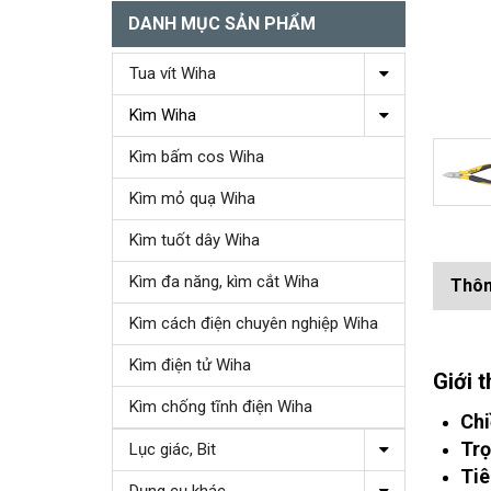
DANH MỤC SẢN PHẨM
Tua vít Wiha
Kìm Wiha
Kìm bấm cos Wiha
Kìm mỏ quạ Wiha
Kìm tuốt dây Wiha
Kìm đa năng, kìm cắt Wiha
Thôn
Kìm cách điện chuyên nghiệp Wiha
Kìm điện tử Wiha
Giới 
Kìm chống tĩnh điện Wiha
Chi
Trọ
Lục giác, Bit
Tiê