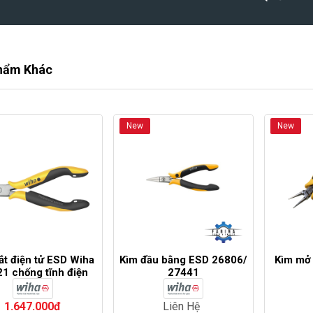
hẩm Khác
New
New
ắt điện tử ESD Wiha
Kìm đầu bằng ESD 26806/
Kìm mở
1 chống tĩnh điện
27441
1.647.000đ
Liên Hệ