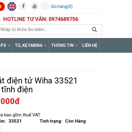
Giỏ hàng(0)
HOTLINE TƯ VẤN: 0974689756
SPS
TỦ, KỆ FABINA
THÔNG TIN
LIÊN HỆ
ắt điện tử Wiha 33521
tĩnh điện
.000đ
hưa bao gồm thuế VAT
ẩm:
33521
Tình trạng:
Còn Hàng