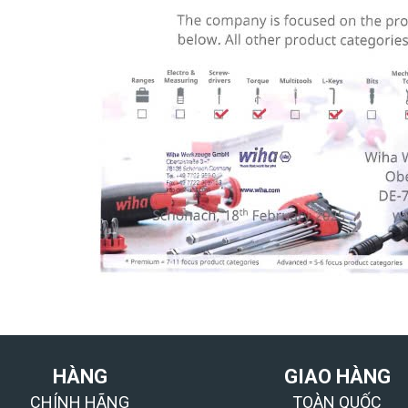
HÀNG
GIAO HÀNG
CHÍNH HÃNG
TOÀN QUỐC