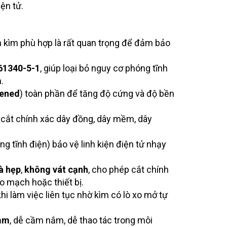
ện tử.
ọn kìm phù hợp là rất quan trọng để đảm bảo
61340-5-1
, giúp loại bỏ nguy cơ phóng tĩnh
.
ened
) toàn phần để tăng độ cứng và độ bền
à cắt chính xác dây đồng, dây mềm, dây
ống tĩnh điện) bảo vệ linh kiện điện tử nhạy
à hẹp
,
không vát cạnh
, cho phép cắt chính
bo mạch hoặc thiết bị.
hi làm việc liên tục nhờ kìm có lò xo mở tự
mm
, dễ cầm nắm, dễ thao tác trong môi