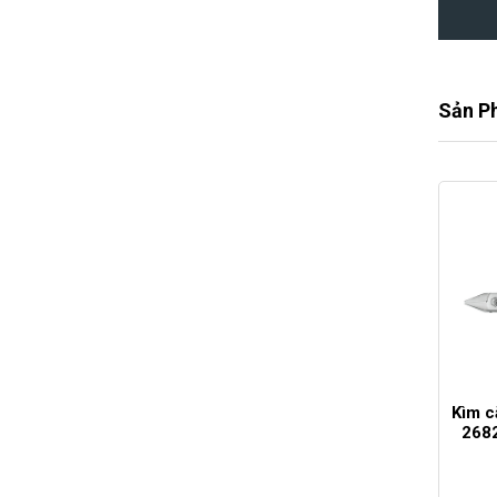
Sản P
Kìm c
2682