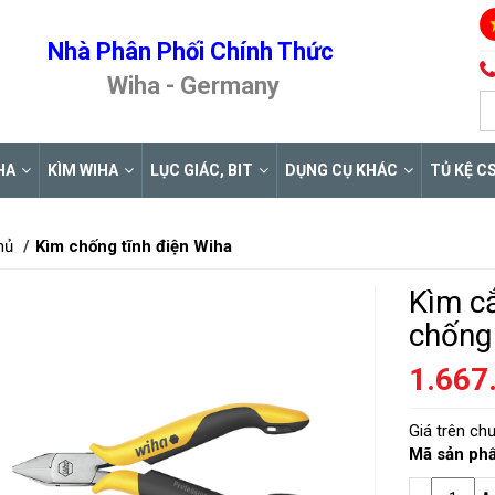
Nhà Phân Phối Chính Thức
Wiha - Germany
HA
KÌM WIHA
LỤC GIÁC, BIT
DỤNG CỤ KHÁC
TỦ KỆ C
hủ
Kìm chống tĩnh điện Wiha
Kìm c
chống 
1.667
Giá trên c
Mã sản ph