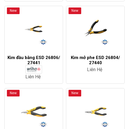
New
New
Kìm đầu bằng ESD 26806/
Kìm mở phe ESD 26804/
27441
27440
Liên Hệ
Liên Hệ
New
New