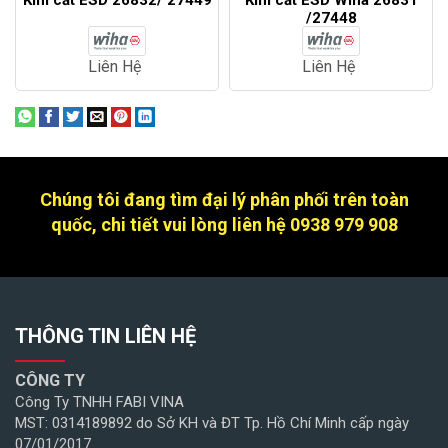
Kìm cắt ESD 26832/ 27449
Kìm cắt ESD Wiha 26831
/27448
Liên Hệ
Liên Hệ
Chúng tôi đang tìm đại lý phân phối trên toàn
quốc, chi tiết vui lòng liên hệ 0938 979 908
THÔNG TIN LIÊN HỆ
CÔNG TY
Công Ty TNHH FABI VINA
MST: 0314189892 do Sở KH và ĐT Tp. Hồ Chí Minh cấp ngày
07/01/2017