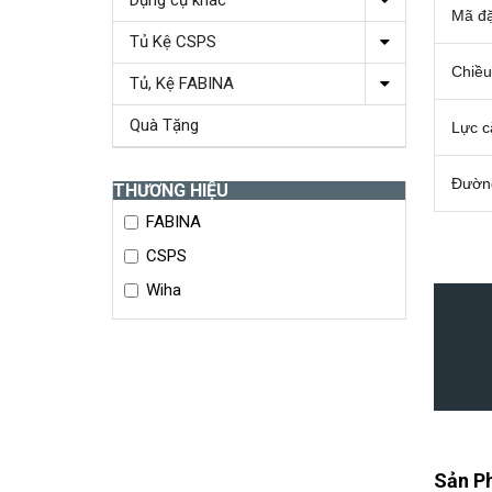
Dụng cụ khác
Mã đặ
Tủ Kệ CSPS
Chiều
Tủ, Kệ FABINA
Quà Tặng
Lực c
Đường
THƯƠNG HIỆU
FABINA
CSPS
Wiha
Sản P