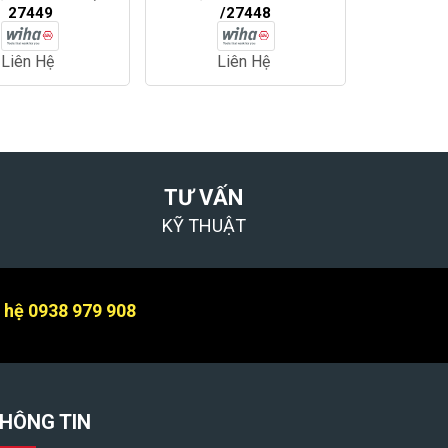
27449
/27448
Liên Hệ
Liên Hệ
TƯ VẤN
KỸ THUẬT
n hệ 0938 979 908
HÔNG TIN