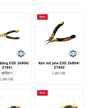
New
 bằng ESD 26806/
Kìm mở phe ESD 26804/
27441
27440
Liên Hệ
Liên Hệ
New