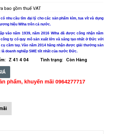
hưa bao gồm thuế VAT
ó nhu cầu tìm đại lý cho các sản phẩm kìm, tua vít và dụng
hương hiệu Wiha trên cả nước.
lập vào năm 1939, năm 2016
Wiha
đã được công nhận nằm
 công ty có quy mô sản xuất lớn và sáng tạo nhất ở Đức với
g cụ cầm tay. Vào năm 2014 hãng nhận được giải thưởng sản
c là doanh nghiệp SME tốt nhất của nước Đức.
ẩm:
Z 41 4 04
Tình trạng:
Còn Hàng
GIÁ
ản phẩm, khuyến mãi 0964277717
mãi