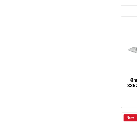
Kìm
3352
New