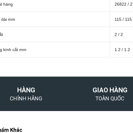
t hàng
26822 / 
 dài mm
115 / 115
ắt
2 / 2
 kính cắt mm
1.2 / 1.2
HÀNG
GIAO HÀNG
CHÍNH HÃNG
TOÀN QUỐC
hẩm Khác