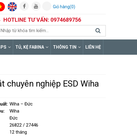
Giỏ hàng(0)
HOTLINE TƯ VẤN: 0974689756
SPS
TỦ, KỆ FABINA
THÔNG TIN
LIÊN HỆ
ắt chuyên nghiệp ESD Wiha
2
uất:
Wiha – Đức
u:
Wiha
Đức
26822 / 27446
12 tháng