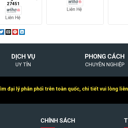
27451
Liên Hệ
Liên Hệ
DỊCH VỤ
PHONG CÁCH
UY TÍN
CHUYÊN NGHIỆP
m đại lý phân phối trên toàn quốc, chi tiết vui lòng liê
CHÍNH SÁCH
T