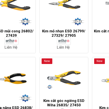
SD mũi cong 26802/
Kìm mỏ nhọn ESD 26799/
Kìm cắt 
27439
27329/ 27905
Liên Hệ
Liên Hệ
New
New
Kìm cắt góc ngiêng ESD
Wiha 26835/ 27450
a năng ESD 26838/
Kìm c