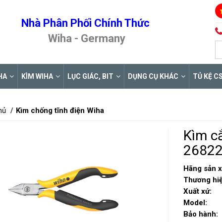
Nhà Phân Phối Chính Thức
Wiha - Germany
HA
KÌM WIHA
LỤC GIÁC, BIT
DỤNG CỤ KHÁC
TỦ KỆ C
hủ
Kìm chống tĩnh điện Wiha
Kìm c
2682
Hãng sản x
Thương hiệ
Xuất xứ:
Model:
Bảo hành: