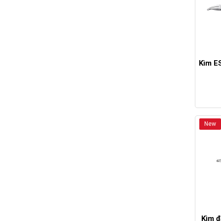
Kìm E
New
Kìm đ