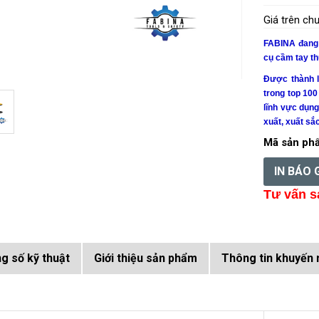
Giá trên c
FABINA đang c
cụ cầm tay t
Được thành 
trong top 100
lĩnh vực dụn
xuất, xuất sắ
Mã sản ph
IN BÁO 
Tư vấn s
g số kỹ thuật
Giới thiệu sản phẩm
Thông tin khuyến 