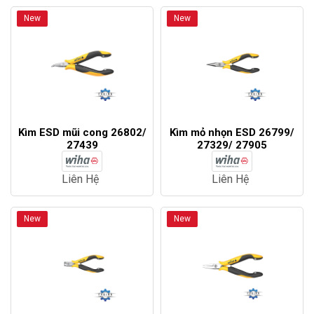
New
New
Kìm ESD mũi cong 26802/
Kìm mỏ nhọn ESD 26799/
27439
27329/ 27905
Liên Hệ
Liên Hệ
New
New