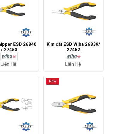
nipper ESD 26840
Kìm cắt ESD Wiha 26839/
/ 27453
27452
Liên Hệ
Liên Hệ
New