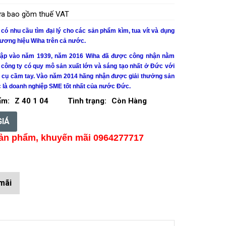
hưa bao gồm thuế VAT
ó nhu cầu tìm đại lý cho các sản phẩm kìm, tua vít và dụng
hương hiệu Wiha trên cả nước.
lập vào năm 1939, năm 2016
Wiha
đã được công nhận nằm
 công ty có quy mô sản xuất lớn và sáng tạo nhất ở Đức với
g cụ cầm tay. Vào năm 2014 hãng nhận được giải thưởng sản
c là doanh nghiệp SME tốt nhất của nước Đức.
ẩm:
Z 40 1 04
Tình trạng:
Còn Hàng
GIÁ
ản phẩm, khuyến mãi 0964277717
mãi