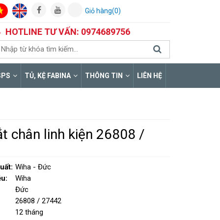
Giỏ hàng(0)
HOTLINE TƯ VẤN: 0974689756
SPS
TỦ, KỆ FABINA
THÔNG TIN
LIÊN HỆ
t chân linh kiện 26808 /
2
uất:
Wiha - Đức
u:
Wiha
Đức
26808 / 27442
12 tháng