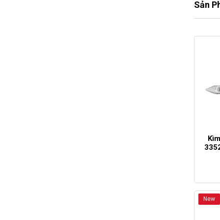
Sản P
Kìm
3352
New