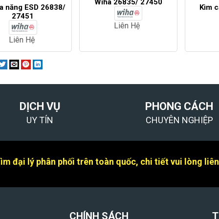
Wiha 26835/ 27450
a năng ESD 26838/
Kìm c
27451
Liên Hệ
Liên Hệ
DỊCH VỤ
PHONG CÁCH
UY TÍN
CHUYÊN NGHIỆP
m đại lý phân phối trên toàn quốc, chi tiết vui lòng liê
CHÍNH SÁCH
T