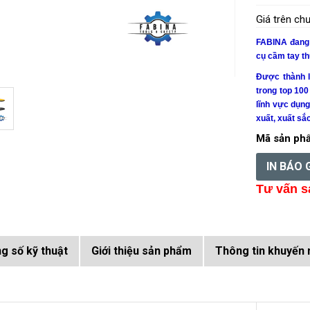
Giá trên c
FABINA đang c
cụ cầm tay t
Được thành 
trong top 100
lĩnh vực dụn
xuất, xuất sắ
Mã sản ph
IN BÁO 
Tư vấn s
g số kỹ thuật
Giới thiệu sản phẩm
Thông tin khuyến 