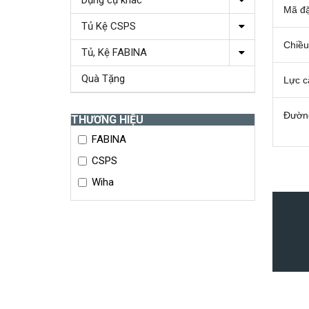
Dụng cụ khác
Mã đặ
Tủ Kệ CSPS
Chiều
Tủ, Kệ FABINA
Quà Tặng
Lực c
Đường
THƯƠNG HIỆU
FABINA
CSPS
Wiha