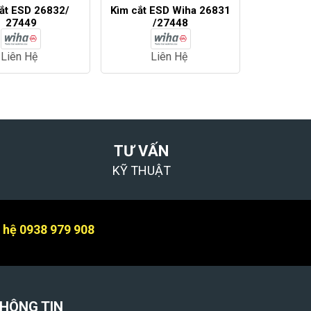
ắt ESD 26832/
Kìm cắt ESD Wiha 26831
27449
/27448
Liên Hệ
Liên Hệ
TƯ VẤN
KỸ THUẬT
n hệ 0938 979 908
HÔNG TIN