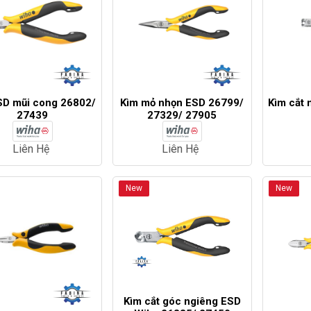
SD mũi cong 26802/
Kìm mỏ nhọn ESD 26799/
Kìm cắt 
27439
27329/ 27905
Liên Hệ
Liên Hệ
New
New
Kìm cắt góc ngiêng ESD