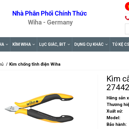
Nhà Phân Phối Chính Thức
Wiha - Germany
HA
KÌM WIHA
LỤC GIÁC, BIT
DỤNG CỤ KHÁC
TỦ KỆ C
hủ
Kìm chống tĩnh điện Wiha
Kìm cắ
2744
Hãng sản x
Thương hiệ
Xuất xứ:
Model:
Bảo hành: