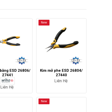
New
 bằng ESD 26806/
Kìm mở phe ESD 26804/
27441
27440
Liên Hệ
Liên Hệ
New