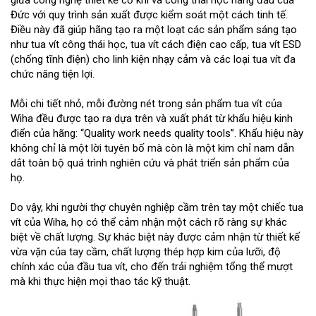
giữa công nghệ thiết kế cơ khí và công thái học hàng đầu của
Đức với quy trình sản xuất được kiểm soát một cách tinh tế.
Điều này đã giúp hãng tạo ra một loạt các sản phẩm sáng tạo
như tua vít công thái học, tua vít cách điện cao cấp, tua vít ESD
(chống tĩnh điện) cho linh kiện nhạy cảm và các loại tua vít đa
chức năng tiện lợi.
Mỗi chi tiết nhỏ, mỗi đường nét trong sản phẩm tua vít của
Wiha đều được tạo ra dựa trên và xuất phát từ khẩu hiệu kinh
điển của hãng: “Quality work needs quality tools”. Khẩu hiệu này
không chỉ là một lời tuyên bố mà còn là một kim chỉ nam dẫn
dắt toàn bộ quá trình nghiên cứu và phát triển sản phẩm của
họ.
Do vậy, khi người thợ chuyên nghiệp cầm trên tay một chiếc tua
vít của Wiha, họ có thể cảm nhận một cách rõ ràng sự khác
biệt về chất lượng. Sự khác biệt này được cảm nhận từ thiết kế
vừa vặn của tay cầm, chất lượng thép hợp kim của lưỡi, độ
chính xác của đầu tua vít, cho đến trải nghiệm tổng thể mượt
mà khi thực hiện mọi thao tác kỹ thuật.