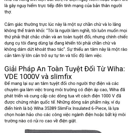
là gây nguy hiểm trực tiếp đến tính mạng của bản thân người
thợ.
Cảm giác thường trực lúc này là một sự chần chừ và lo lắng
không thể tránh khỏi: "Tôi là người làm nghề, tôi luôn muốn mọi
thứ phải thật chắc chắn và an toàn tuyệt đối, nhưng chính chiếc
dụng cụ tôi đang dùng lại đang khiến tôi phải chần chừ và
không dám dứt khoát thao tác". Sự thiếu an tâm này là một rào
cản tâm lý lớn cản trở sự tự tin và tốc độ làm việc.
Giải Pháp An Toàn Tuyệt Đối Từ Wiha:
VDE 1000V và slimfix
Để mang lại sự an tâm tuyệt đối cho người thợ điện và các
chuyên gia làm việc trong môi trường có điện áp cao, Wiha đã
phát triển và cung cấp các dòng tua vít cách điện 1000 V đã
được chứng nhận quốc tế. Những dòng sản phẩm này, ví dụ
điển hình là bộ Wiha 35389 SlimFix Insulated 6-Piece, là lựa
chọn hoàn hảo cho các công việc ngành điện hoặc bất kỳ môi
trường nào có rủi ro cao về điện giật.