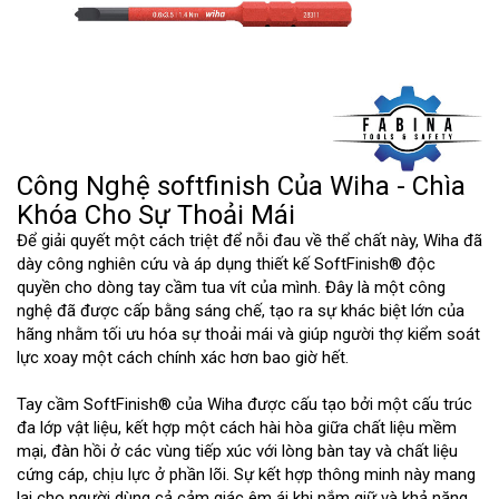
Công Nghệ softfinish Của Wiha - Chìa
Khóa Cho Sự Thoải Mái
Để giải quyết một cách triệt để nỗi đau về thể chất này, Wiha đã
dày công nghiên cứu và áp dụng thiết kế SoftFinish® độc
quyền cho dòng tay cầm tua vít của mình. Đây là một công
nghệ đã được cấp bằng sáng chế, tạo ra sự khác biệt lớn của
hãng nhằm tối ưu hóa sự thoải mái và giúp người thợ kiểm soát
lực xoay một cách chính xác hơn bao giờ hết.
Tay cầm SoftFinish® của Wiha được cấu tạo bởi một cấu trúc
đa lớp vật liệu, kết hợp một cách hài hòa giữa chất liệu mềm
mại, đàn hồi ở các vùng tiếp xúc với lòng bàn tay và chất liệu
cứng cáp, chịu lực ở phần lõi. Sự kết hợp thông minh này mang
lại cho người dùng cả cảm giác êm ái khi nắm giữ và khả năng