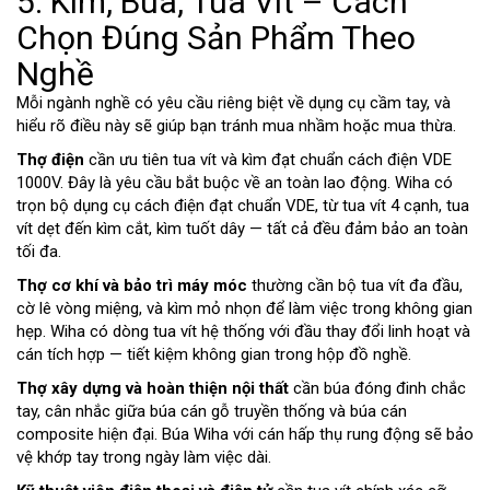
5. Kìm, Búa, Tua Vít – Cách
Chọn Đúng Sản Phẩm Theo
Nghề
Mỗi ngành nghề có yêu cầu riêng biệt về dụng cụ cầm tay, và
hiểu rõ điều này sẽ giúp bạn tránh mua nhầm hoặc mua thừa.
Thợ điện
cần ưu tiên tua vít và kìm đạt chuẩn cách điện VDE
1000V. Đây là yêu cầu bắt buộc về an toàn lao động. Wiha có
trọn bộ dụng cụ cách điện đạt chuẩn VDE, từ tua vít 4 cạnh, tua
vít dẹt đến kìm cắt, kìm tuốt dây — tất cả đều đảm bảo an toàn
tối đa.
Thợ cơ khí và bảo trì máy móc
thường cần bộ tua vít đa đầu,
cờ lê vòng miệng, và kìm mỏ nhọn để làm việc trong không gian
hẹp. Wiha có dòng tua vít hệ thống với đầu thay đổi linh hoạt và
cán tích hợp — tiết kiệm không gian trong hộp đồ nghề.
Thợ xây dựng và hoàn thiện nội thất
cần búa đóng đinh chắc
tay, cân nhắc giữa búa cán gỗ truyền thống và búa cán
composite hiện đại. Búa Wiha với cán hấp thụ rung động sẽ bảo
vệ khớp tay trong ngày làm việc dài.