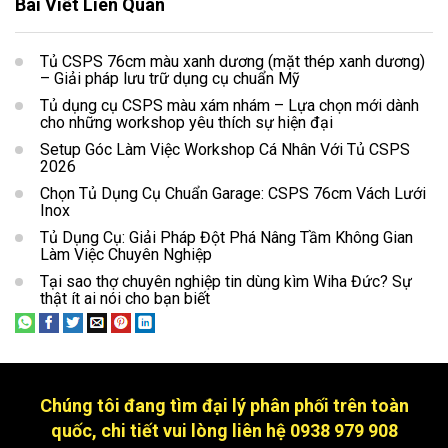
Bài Viết Liên Quan
Tủ CSPS 76cm màu xanh dương (mặt thép xanh dương)
– Giải pháp lưu trữ dụng cụ chuẩn Mỹ
Tủ dụng cụ CSPS màu xám nhám – Lựa chọn mới dành
cho những workshop yêu thích sự hiện đại
Setup Góc Làm Việc Workshop Cá Nhân Với Tủ CSPS
2026
Chọn Tủ Dụng Cụ Chuẩn Garage: CSPS 76cm Vách Lưới
Inox
Tủ Dụng Cụ: Giải Pháp Đột Phá Nâng Tầm Không Gian
Làm Việc Chuyên Nghiệp
Tại sao thợ chuyên nghiệp tin dùng kìm Wiha Đức? Sự
thật ít ai nói cho bạn biết
Chúng tôi đang tìm đại lý phân phối trên toàn
quốc, chi tiết vui lòng liên hệ 0938 979 908