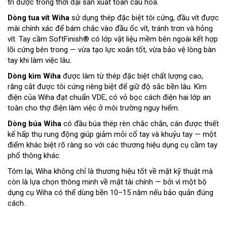
trì được trong thời đại sản xuất toàn cầu hóa.
Dòng tua vít Wiha
sử dụng thép đặc biệt tôi cứng, đầu vít được
mài chính xác để bám chắc vào đầu ốc vít, tránh trơn và hỏng
vít. Tay cầm SoftFinish® có lớp vật liệu mềm bên ngoài kết hợp
lõi cứng bên trong — vừa tạo lực xoắn tốt, vừa bảo vệ lòng bàn
tay khi làm việc lâu.
Dòng kìm Wiha
được làm từ thép đặc biệt chất lượng cao,
răng cắt được tôi cứng riêng biệt để giữ độ sắc bền lâu. Kìm
điện của Wiha đạt chuẩn VDE, có vỏ bọc cách điện hai lớp an
toàn cho thợ điện làm việc ở môi trường nguy hiểm.
Dòng búa Wiha
có đầu búa thép rèn chắc chắn,
cán được thiết
kế hấp thụ rung động giúp giảm mỏi cổ tay và khuỷu tay — một
điểm khác biệt rõ ràng so với các thương hiệu dụng cụ cầm tay
phổ thông khác.
Tóm lại, Wiha không chỉ là thương hiệu tốt về mặt kỹ thuật mà
còn là lựa chọn thông minh về mặt tài chính — bởi vì một bộ
dụng cụ Wiha có thể dùng bền 10–15 năm nếu bảo quản đúng
cách.