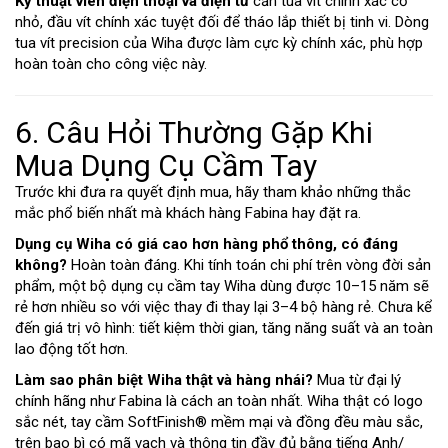
Kỹ thuật viên điện thoại và điện tử
cần tua vít chính xác cỡ
nhỏ, đầu vít chính xác tuyệt đối để tháo lắp thiết bị tinh vi. Dòng
tua vít precision của Wiha được làm cực kỳ chính xác, phù hợp
hoàn toàn cho công việc này.
6. Câu Hỏi Thường Gặp Khi
Mua Dụng Cụ Cầm Tay
Trước khi đưa ra quyết định mua, hãy tham khảo những thắc
mắc phổ biến nhất mà khách hàng Fabina hay đặt ra.
Dụng cụ Wiha có giá cao hơn hàng phổ thông, có đáng
không?
Hoàn toàn đáng. Khi tính toán chi phí trên vòng đời sản
phẩm, một bộ dụng cụ cầm tay Wiha dùng được 10–15 năm sẽ
rẻ hơn nhiều so với việc thay đi thay lại 3–4 bộ hàng rẻ. Chưa kể
đến giá trị vô hình: tiết kiệm thời gian, tăng năng suất và an toàn
lao động tốt hơn.
Làm sao phân biệt Wiha thật và hàng nhái?
Mua từ đại lý
chính hãng như Fabina là cách an toàn nhất. Wiha thật có logo
sắc nét, tay cầm SoftFinish® mềm mại và đồng đều màu sắc,
trên bao bì có mã vạch và thông tin đầy đủ bằng tiếng Anh/