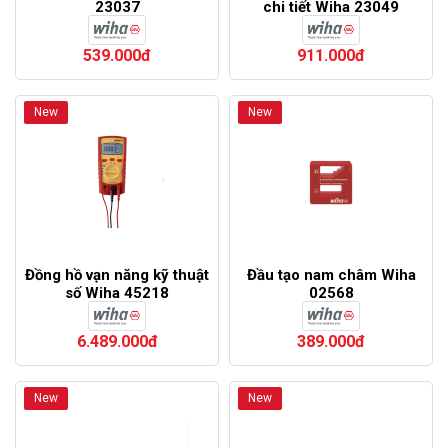
23037
chi tiết Wiha 23049
539.000đ
911.000đ
New
New
Đồng hồ vạn năng kỹ thuật
Đầu tạo nam châm Wiha
số Wiha 45218
02568
6.489.000đ
389.000đ
New
New