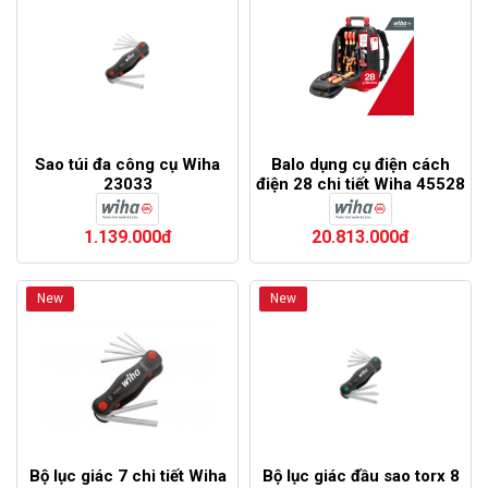
Sao túi đa công cụ Wiha
Balo dụng cụ điện cách
23033
điện 28 chi tiết Wiha 45528
1.139.000đ
20.813.000đ
New
New
Bộ lục giác 7 chi tiết Wiha
Bộ lục giác đầu sao torx 8