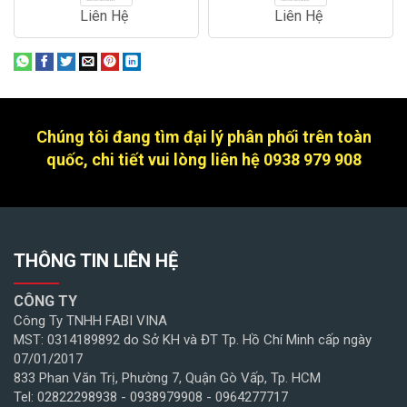
Liên Hệ
Liên Hệ
Chúng tôi đang tìm đại lý phân phối trên toàn
quốc, chi tiết vui lòng liên hệ 0938 979 908
THÔNG TIN LIÊN HỆ
CÔNG TY
Công Ty TNHH FABI VINA
MST: 0314189892 do Sở KH và ĐT Tp. Hồ Chí Minh cấp ngày
07/01/2017
833 Phan Văn Trị, Phường 7, Quận Gò Vấp, Tp. HCM
Tel: 02822298938 - 0938979908 - 0964277717