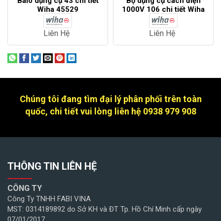
Balo dụng cụ 43 chi tiết
Bộ dụng cụ cách điện
Wiha 45529
1000V 106 chi tiết Wiha
44128
Liên Hệ
Liên Hệ
Chúng tôi đang tìm đại lý phân phối trên toàn
quốc, chi tiết vui lòng liên hệ 0938 979 908
THÔNG TIN LIÊN HỆ
CÔNG TY
Công Ty TNHH FABI VINA
MST: 0314189892 do Sở KH và ĐT Tp. Hồ Chí Minh cấp ngày
07/01/2017