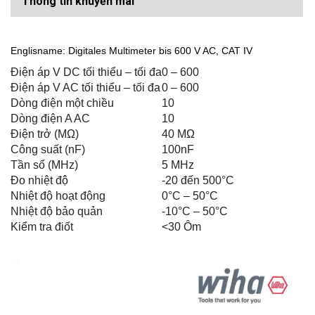
Thông tin khuyến mãi
Englisname:
Digitales Multimeter bis 600 V AC, CAT IV
Điện áp V DC tối thiểu – tối đa
0 – 600
Điện áp V AC tối thiểu – tối đa
0 – 600
Dòng điện một chiều
10
Dòng điện A AC
10
Điện trở (MΩ)
40 MΩ
Công suất (nF)
100nF
Tần số (MHz)
5 MHz
Đo nhiệt độ
-20 đến 500°C
Nhiệt độ hoạt động
0°C – 50°C
Nhiệt độ bảo quản
-10°C – 50°C
Kiểm tra điốt
<30 Ôm