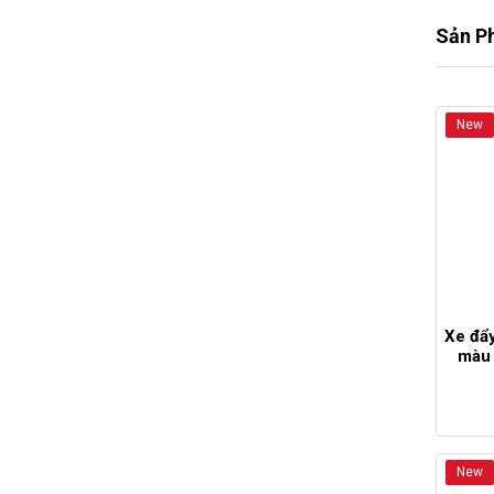
Sản P
New
Xe đẩ
màu 
dươ
New