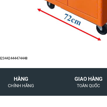
423
4424
4447
4448
HÀNG
GIAO HÀNG
CHÍNH HÃNG
TOÀN QUỐC