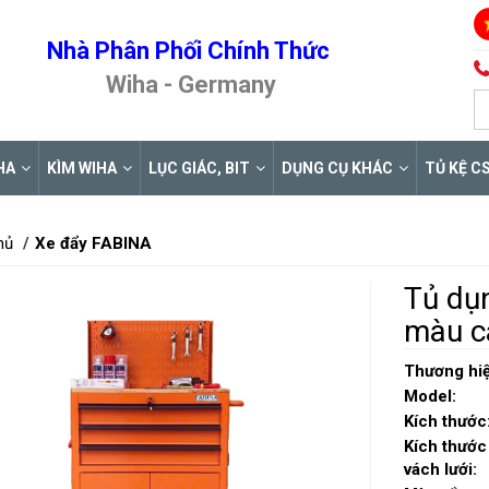
Nhà Phân Phối Chính Thức
Wiha - Germany
HA
KÌM WIHA
LỤC GIÁC, BIT
DỤNG CỤ KHÁC
TỦ KỆ C
hủ
Xe đẩy FABINA
Tủ dụ
màu c
Thương hiệ
Model:
Kích thước
Kích thước
vách lưới: