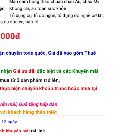
Màu cam bóng theo chuẩn châu Âu, châu Mỹ
ện:
Không chì, an toàn sức khỏe
Tủ dụng cụ, tủ đồ nghề, tủ đựng đồ nghề cơ khí,
g cụ sửa xe, bảo trì
.000đ
vận chuyển toàn quốc, Giá đã bao gồm Thuế
ể nhận
Giá ưu đãi
đặc biệt và các Khuyến mãi
 mua từ 2 sản phẩm trở lên,
 thực hiện chuyển khoản trước hoặc mua tại
yến mãi, Quà tặng hấp dẫn
 với khách hàng thân thiết
- 12 ngày
ình khuyến mãi
tại link