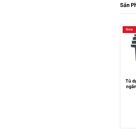
Sản P
New
Tủ d
ngăn