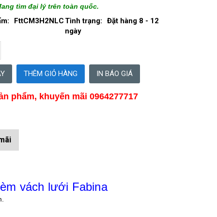
ang tìm đại lý trên toàn quốc.
ẩm:
FttCM3H2NLC
Tình trạng:
Đặt hàng 8 - 12
ngày
IN BÁO GIÁ
ản phẩm, khuyến mãi 0964277717
mãi
èm vách lưới Fabina
.