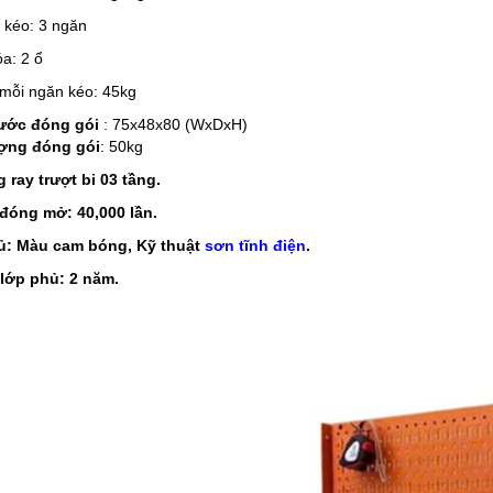
 kéo: 3 ngăn
óa: 2 ổ
 mỗi ngăn kéo: 45kg
ước đóng gói
: 75x48x80 (WxDxH)
ợng đóng gói
: 50kg
 ray trượt bi 03 tầng.
đóng mở: 40,000 lần.
: Màu cam bóng, Kỹ thuật
sơn tĩnh điện
.
lớp phủ: 2 năm.