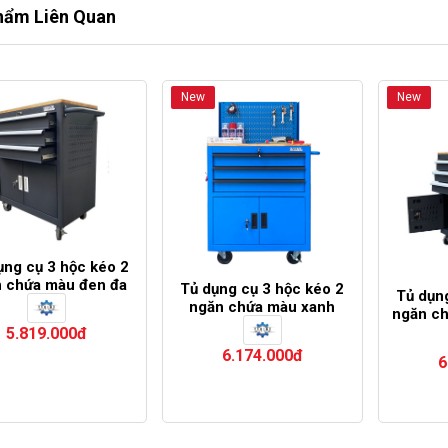
hẩm Liên Quan
New
New
ụng cụ 3 hộc kéo 2
 chứa màu đen đa
Tủ dụng cụ 3 hộc kéo 2
Tủ dụn
năng FABINA
ngăn chứa màu xanh
ngăn c
dương kèm vách lưới
vách
5.819.000đ
Fabina
6.174.000đ
6