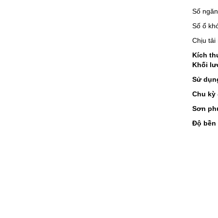
Số ngăn
Số ổ kh
Chịu tải
Kích th
Khối lư
Sử dụng
Chu kỳ 
Sơn phủ
Độ bền 