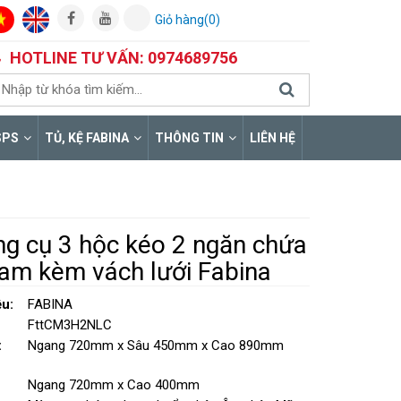
Giỏ hàng(0)
HOTLINE TƯ VẤN: 0974689756
SPS
TỦ, KỆ FABINA
THÔNG TIN
LIÊN HỆ
ng cụ 3 hộc kéo 2 ngăn chứa
am kèm vách lưới Fabina
u:
FABINA
FttCM3H2NLC
:
Ngang 720mm x Sâu 450mm x Cao 890mm
Ngang 720mm x Cao 400mm