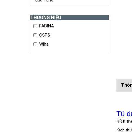
Quà Tặng
THƯƠNG HIỆU
FABINA
CSPS
Wiha
Thôn
Tủ d
Kích th
Kích th