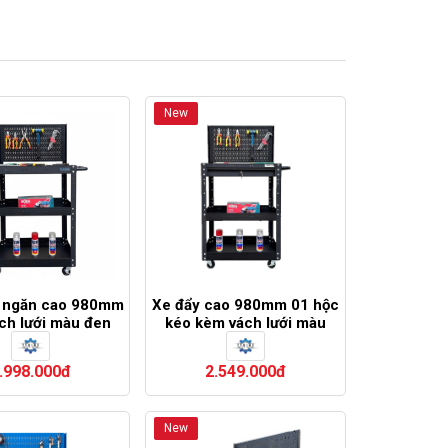
New
3 ngăn cao 980mm
Xe đẩy cao 980mm 01 hộc
ch lưới màu đen
kéo kèm vách lưới màu
FABINA
đen FABINA
.998.000đ
2.549.000đ
New