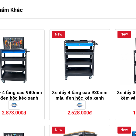
hẩm Khác
New
New
y 4 tầng cao 980mm
Xe đẩy 4 tầng cao 980mm
Xe đẩy 
đen hộc kéo xanh
màu đen hộc kéo xanh
kèm vá
ng kèm vách lưới
dương
2.873.000đ
2.528.000đ
1
New
New