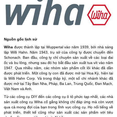
Nguồn gốc lịch sử
Wiha
được thành lập tại Wuppertal vào năm 1939, bởi nhà sáng
lập Willi Hahn. Năm 1943, trụ sở của công ty được chuyển đến
Schonach. Ban đầu, công ty chỉ chuyên sản xuất về các loại đai
ốc và bu lông, nhưng sau đó họ bắt đầu sản xuất tua vít vào năm
1947. Qua nhiều năm, các nhóm sản phẩm cốt lõi khác đã dần
được phát triển. Một công ty con đã được mở tại Hoa Kỳ, hiện tại
là Willi Hahn Corp. Và trong thập kỷ, một số chi nhánh khác đã
được mở tại Tây Ban Nha, Pháp, Ba Lan, Trung Quốc, Đan Mạch,
Việt Nam và Anh.
Từ các công cụ DIY đến các công cụ ô tô phức tạp nhất, các nhà
sản xuất công cụ Wiha cố gắng không chỉ đáp ứng mà còn vượt
qua cả mong đợi của bạn trong lĩnh vực công cụ. Họ nổi tiếng về
phát triển, thiết kế cũng như sản xuất các sản phẩm với tiêu