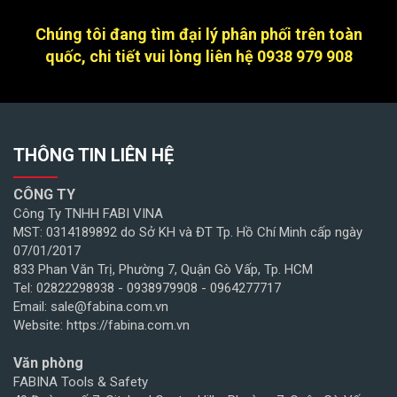
Chúng tôi đang tìm đại lý phân phối trên toàn
quốc, chi tiết vui lòng liên hệ 0938 979 908
THÔNG TIN LIÊN HỆ
CÔNG TY
Công Ty TNHH FABI VINA
MST: 0314189892 do Sở KH và ĐT Tp. Hồ Chí Minh cấp ngày
07/01/2017
833 Phan Văn Trị, Phường 7, Quận Gò Vấp, Tp. HCM
Tel: 02822298938 - 0938979908 - 0964277717
Email: sale@fabina.com.vn
Website: https://fabina.com.vn
Văn phòng
FABINA Tools & Safety